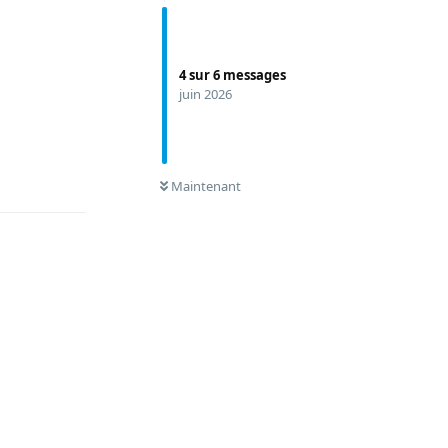
4
sur
6
messages
juin 2026
Répondre
0
NON LUS
Maintenant
Répondre