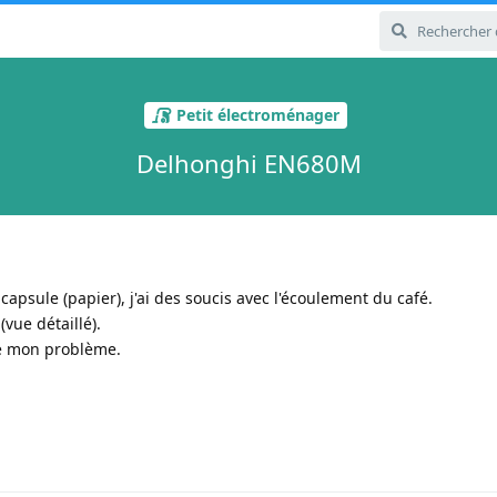
Petit électroménager
Delhonghi EN680M
apsule (papier), j'ai des soucis avec l'écoulement du café.
(vue détaillé).
e mon problème.
1