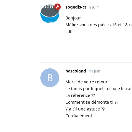
sogedis-ct
9 juin
Bonjour,
Méfiez vous des pièces 16 et 18 ca
cdlt
bascoland
11 juin
B
Merci de votre retour!
Le tamis par lequel s’écoule le ca
La référence ??
Comment se démonte t’il??
Y a t’il une astuce ??
Cordialement.