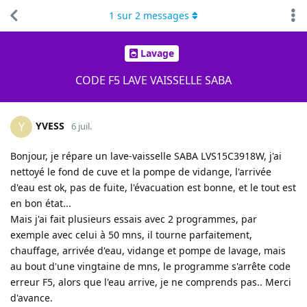
1
sur
2
messages
Lavage
CODE F5 LAVE VAISSELLE SABA
YVESS
Y
6 juil.
Bonjour, je répare un lave-vaisselle SABA LVS15C3918W, j'ai
nettoyé le fond de cuve et la pompe de vidange, l'arrivée
d'eau est ok, pas de fuite, l'évacuation est bonne, et le tout est
en bon état...
Mais j'ai fait plusieurs essais avec 2 programmes, par
exemple avec celui à 50 mns, il tourne parfaitement,
chauffage, arrivée d'eau, vidange et pompe de lavage, mais
au bout d'une vingtaine de mns, le programme s'arrête code
erreur F5, alors que l'eau arrive, je ne comprends pas.. Merci
d'avance.