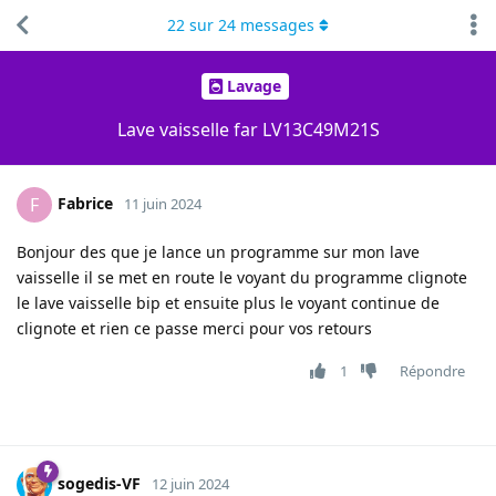
22
sur
24
messages
Lavage
Lave vaisselle far LV13C49M21S
Fabrice
F
11 juin 2024
Bonjour des que je lance un programme sur mon lave
vaisselle il se met en route le voyant du programme clignote
le lave vaisselle bip et ensuite plus le voyant continue de
clignote et rien ce passe merci pour vos retours
1
Répondre
sogedis-VF
12 juin 2024