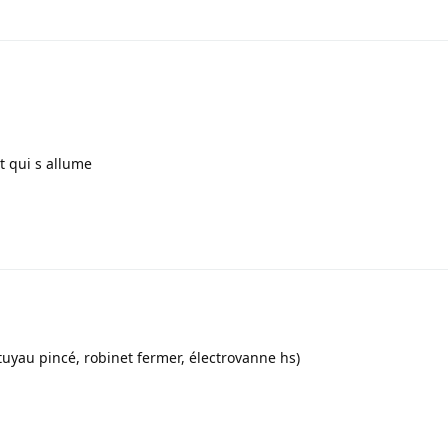
et qui s allume
1
 tuyau pincé, robinet fermer, électrovanne hs)
1