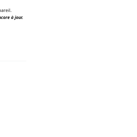
areil.
core à jour.
Répondre
Répondre