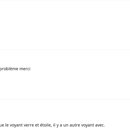
1
 problème merci
1
e le voyant verre et étoile, il y a un autre voyant avec.