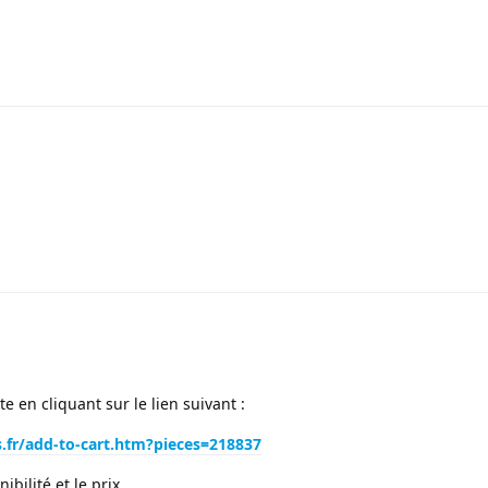
1
1
 en cliquant sur le lien suivant :
s.fr/add-to-cart.htm?pieces=218837
bilité et le prix.