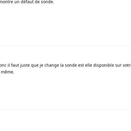
e montre un défaut de sonde.
1
nc il faut juste que je change la sonde est elle disponible sur votre
i même.
1