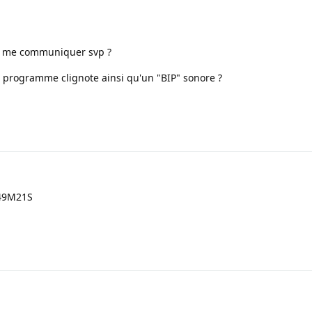
à me communiquer svp ?
t programme clignote ainsi qu'un "BIP" sonore ?
1
C49M21S
1