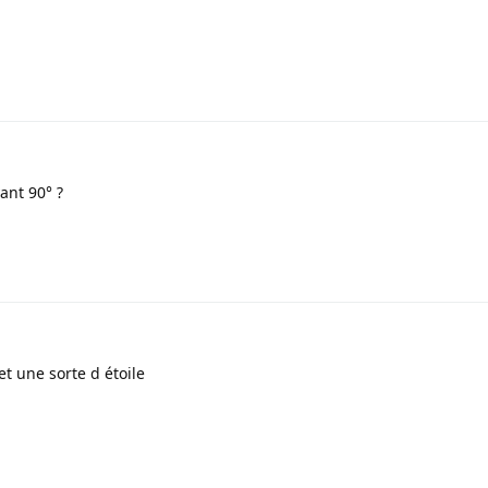
1
yant 90° ?
1
et une sorte d étoile
1