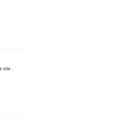
Répondre
 site .
Répondre