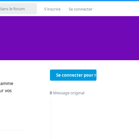
S'inscrire
Se connecter
Se connecter pour répondre
ogramme
ur vos
Message original
Répondre