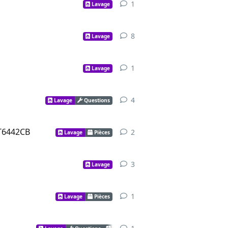
1
Lavage
8
Lavage
1
Lavage
4
Lavage
Questions
LT6442CB
2
Lavage
Pièces
3
Lavage
1
Lavage
Pièces