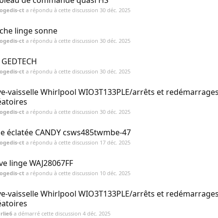
bleau de commande quasi HS
ogedis-ct
a répondu à cette discussion
30 déc. 2025
che linge sonne
ogedis-ct
a répondu à cette discussion
30 déc. 2025
 GEDTECH
ogedis-ct
a répondu à cette discussion
30 déc. 2025
ve-vaisselle Whirlpool WIO3T133PLE/arrêts et redémarrage
éatoires
ogedis-ct
a répondu à cette discussion
30 déc. 2025
e éclatée CANDY csws485twmbe-47
ogedis-ct
a répondu à cette discussion
17 déc. 2025
ve linge WAJ28067FF
ogedis-ct
a répondu à cette discussion
10 déc. 2025
ve-vaisselle Whirlpool WIO3T133PLE/arrêts et redémarrage
éatoires
rlie6
a démarré cette discussion
4 déc. 2025