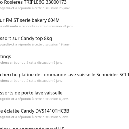
io Rosieres TRIPLE6G 33000173
ogedis-ct
a répondu à cette discussion
26 janv.
ur FM ST serie bakery 604M
DavidGwada
a répondu à cette discussion
24 janv.
ssort sur Candy top 8kg
ogedis-ct
a répondu à cette discussion
19 janv.
stings
achess
a répondu à cette discussion
9 janv.
cherche platine de commande lave vaisselle Schneider SC
achess
a répondu à cette discussion
9 janv.
ssorts de porte lave vaisselle
ogedis-ct
a répondu à cette discussion
8 janv.
e éclatée Candy DVS1410THC3B
ogedis-ct
a répondu à cette discussion
5 janv.