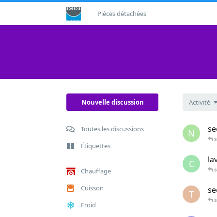
Pièces détachées
Nouvelle discussion
Activité
se
Toutes les discussions
N
s
Étiquettes
la
C
s
Chauffage
Cuisson
se
T
s
Froid