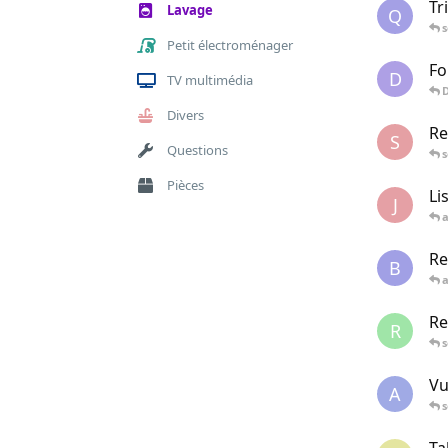
Tr
Lavage
Q
s
Petit électroménager
Fo
D
TV multimédia
Divers
Re
S
Questions
s
Pièces
Li
J
Re
B
Re
R
s
Vu
A
s