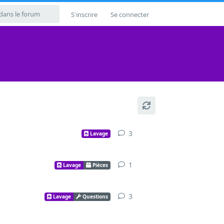
S'inscrire
Se connecter
3
Lavage
1
Lavage
Pièces
3
Lavage
Questions