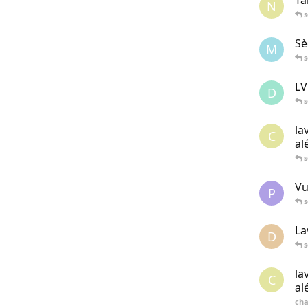
Ta
N
s
Sè
M
s
LV
D
s
la
C
al
s
Vu
P
s
La
D
s
la
C
al
cha